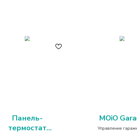
Панель-
MOiO Gara
термостат
Управление гараж
воротами