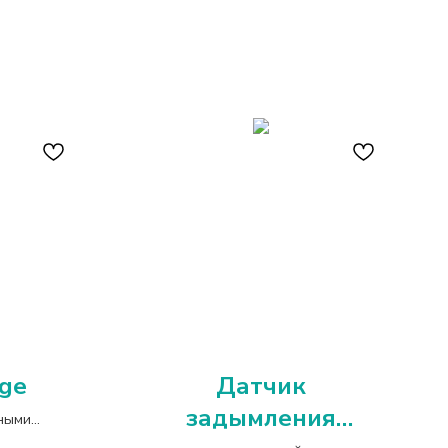
ge
Датчик
задымления
ными