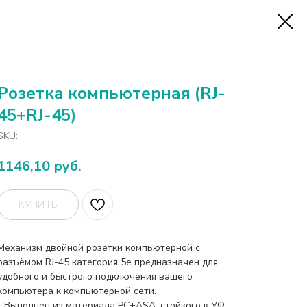
Розетка компьютерная (RJ-
45+RJ-45)
SKU:
1146,10
руб.
КУПИТЬ
Механизм двойной розетки компьютерной с
разъёмом RJ-45 категория 5е предназначен для
удобного и быстрого подключения вашего
компьютера к компьютерной сети.
- Выполнен из материала PС+ASA, стойкого к УФ-